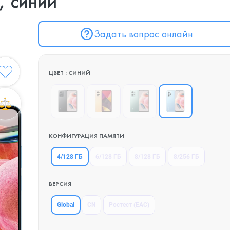
, синий
Задать вопрос онлайн
ЦВЕТ : СИНИЙ
КОНФИГУРАЦИЯ ПАМЯТИ
4/128 ГБ
6/128 ГБ
8/128 ГБ
8/256 ГБ
ВЕРСИЯ
Global
CN
Ростест (EAC)