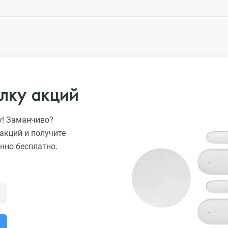
лку акций
у! Заманчиво?
акций и получите
нно бесплатно.