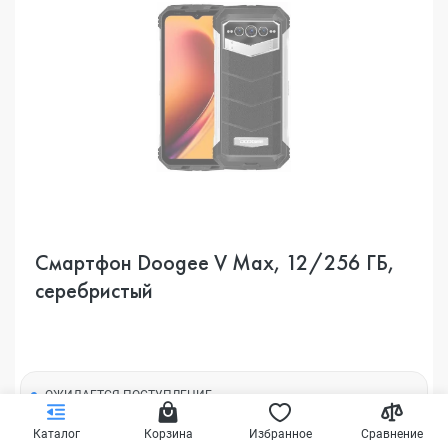
Смартфон Doogee V Max, 12/256 ГБ,
серебристый
ОЖИДАЕТСЯ ПОСТУПЛЕНИЕ
29 890₽
-7049₽
Каталог
Корзина
Избранное
Сравнение
46 990₽