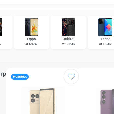
Oppo
Oukitel
Tecno
0₽
от 6 990₽
от 12 690₽
от 5 490₽
тр
НОВИНКА