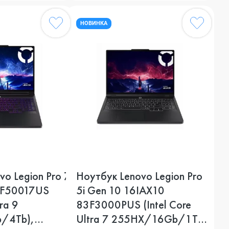
НОВИНКА
vo Legion Pro 7
Ноутбук Lenovo Legion Pro
3F50017US
5i Gen 10 16IAX10
tra 9
83F3000PUS (Intel Core
/4Tb),
Ultra 7 255HX/16Gb/1Tb),