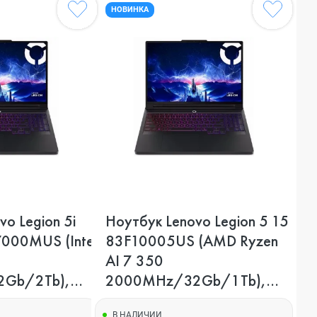
НОВИНКА
o Legion 5i
Ноутбук Lenovo Legion 5 15
000MUS (Intel
83F10005US (AMD Ryzen
AI 7 350
Gb/2Tb),
2000MHz/32Gb/1Tb),
Черный
В НАЛИЧИИ