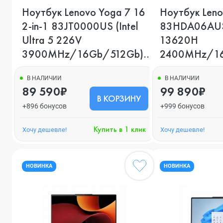
Ноутбук Lenovo Yoga 7 16
Ноутбук Len
2-in-1 83JT0000US (Intel
83HDA06AUS (
Ultra 5 226V
13620H
3900MHz/16Gb/512Gb),
2400MHz/16
Серый
Серый
В НАЛИЧИИ
В НАЛИЧИИ
89 590₽
99 890₽
В КОРЗИНУ
+896 бонусов
+999 бонусов
Купить в 1 клик
Хочу дешевле!
Хочу дешевле!
НОВИНКА
НОВИНКА