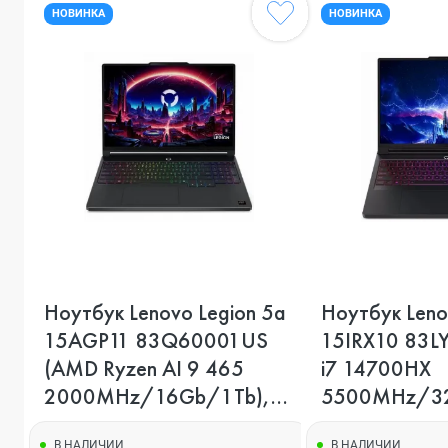
НОВИНКА
НОВИНКА
Ноутбук Lenovo Legion 5a
Ноутбук Lenov
15AGP11 83Q60001US
15IRX10 83LY
(AMD Ryzen AI 9 465
i7 14700HX
2000MHz/16Gb/1Tb),
5500MHz/32
Черный
Черный
В НАЛИЧИИ
В НАЛИЧИИ