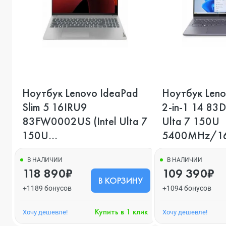
Ноутбук Lenovo IdeaPad
Ноутбук Leno
Slim 5 16IRU9
2-in-1 14 83
83FW0002US (Intel Ulta 7
Ulta 7 150U
150U
5400MHz/16
5400MHz/16Gb/512Gb),
Серый
Серый
В НАЛИЧИИ
В НАЛИЧИИ
118 890₽
109 390₽
В КОРЗИНУ
+1189 бонусов
+1094 бонусов
Купить в 1 клик
Хочу дешевле!
Хочу дешевле!