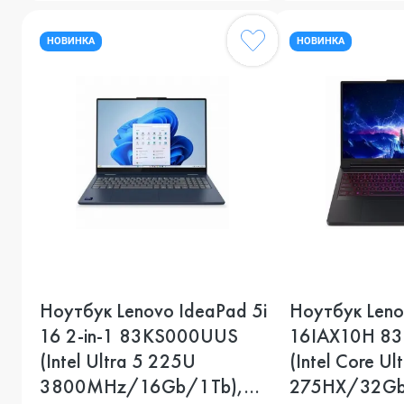
НОВИНКА
НОВИНКА
Ноутбук Lenovo IdeaPad 5i
Ноутбук Leno
16 2-in-1 83KS000UUS
16IAX10H 8
(Intel Ultra 5 225U
(Intel Core Ul
3800MHz/16Gb/1Tb),
275HX/32Gb