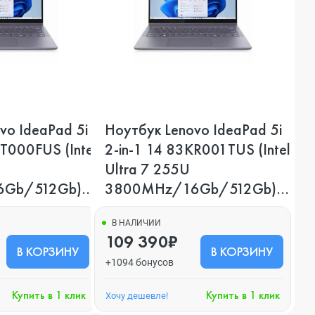
vo IdeaPad 5i
Ноутбук Lenovo IdeaPad 5i
DT000FUS (Intel
2-in-1 14 83KR001TUS (Intel
Ultra 7 255U
Gb/512Gb),
3800MHz/16Gb/512Gb),
Серый
В НАЛИЧИИ
109 390₽
В КОРЗИНУ
В КОРЗИНУ
+1094 бонусов
Купить в 1 клик
Купить в 1 клик
Хочу дешевле!