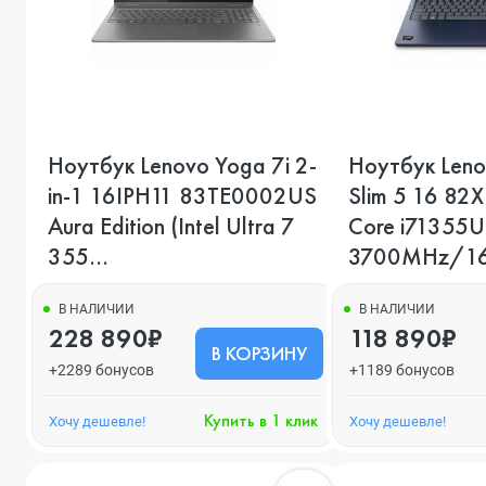
Ноутбук Lenovo Yoga 7i 2-
Ноутбук Leno
in-1 16IPH11 83TE0002US
Slim 5 16 82X
Aura Edition (Intel Ultra 7
Core i71355U
355
3700MHz/16
4700MHz/24Gb/1024Gb),
Синий
Серый
В НАЛИЧИИ
В НАЛИЧИИ
228 890₽
118 890₽
В КОРЗИНУ
+2289 бонусов
+1189 бонусов
Купить в 1 клик
Хочу дешевле!
Хочу дешевле!