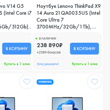
ovo V14 G5
Ноутбук Lenovo ThinkPad X9
Intel Core i7
14 Aura 21QA0035US (Intel
Core Ultra 7
Gb/512Gb),
3700MHz/32Gb/1Tb),
Серый
В НАЛИЧИИ
238 890₽
В КОРЗИНУ
В КОРЗИНУ
+2389 бонусов
Купить в 1 клик
Купить в 1 клик
Хочу дешевле!
НОВИНКА