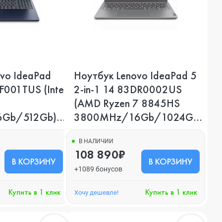
vo IdeaPad
Ноутбук Lenovo IdeaPad 5
F001TUS (Intel
2-in-1 14 83DR0002US
(AMD Ryzen 7 8845HS
Gb/512Gb),
3800MHz/16Gb/1024Gb),
Серый
В НАЛИЧИИ
108 890₽
В КОРЗИНУ
В КОРЗИНУ
+1089 бонусов
Купить в 1 клик
Купить в 1 клик
Хочу дешевле!