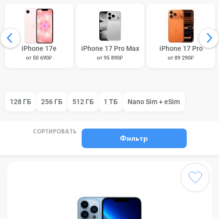
iPhone 17e
iPhone 17 Pro Max
iPhone 17 Pro
от 50 690₽
от 95 890₽
от 89 290₽
128 ГБ
256 ГБ
512 ГБ
1 ТБ
Nano Sim + eSim
СОРТИРОВАТЬ
Фильтр