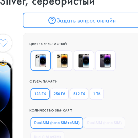
Silver, серебристый
Задать вопрос онлайн
ЦВЕТ : СЕРЕБРИСТЫЙ
ОБЪЕМ ПАМЯТИ
128 Гб
256 Гб
512 Гб
1 Тб
КОЛИЧЕСТВО SIM-КАРТ
Dual SIM (nano SIM+eSIM)
Dual SIM (nano SIM)
Dual SIM (eSIM)