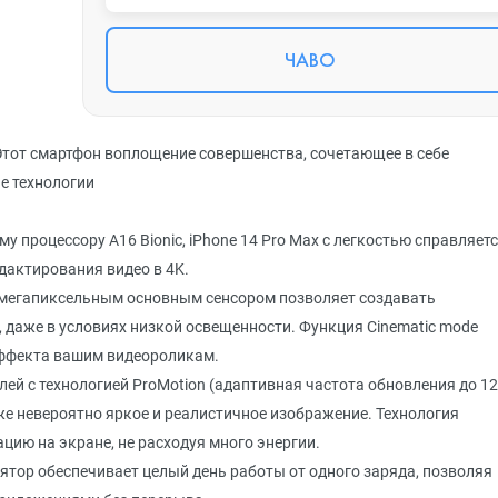
ЧАВО
Этот смартфон воплощение совершенства, сочетающее в себе
е технологии
 процессору A16 Bionic, iPhone 14 Pro Max с легкостью справляет
дактирования видео в 4K.
8-мегапиксельным основным сенсором позволяет создавать
 даже в условиях низкой освещенности. Функция Cinematic mode
ффекта вашим видеороликам.
лей с технологией ProMotion (адаптивная частота обновления до 1
же невероятно яркое и реалистичное изображение. Технология
цию на экране, не расходуя много энергии.
ятор обеспечивает целый день работы от одного заряда, позволяя