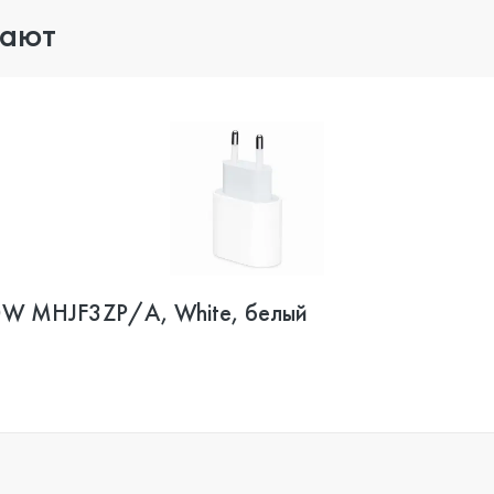
пают
20W MHJF3ZP/A, White, белый