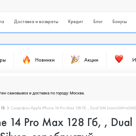
та
Доставка и возвраты
Кредит
Блог
Бонусы
ары
Новинки
Акции
И
упен самовывоз и доставка по городу: Москва.
 ГБ
Смартфон Apple iPhone 14 Pro Max 128 Гб, , Dual SIM (nanoSIM+eSIM)
 14 Pro Max 128 Гб, , Dual