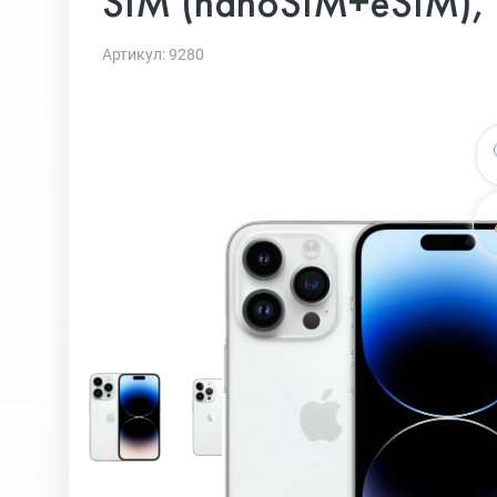
SIM (nanoSIM+eSIM), 
Артикул: 9280