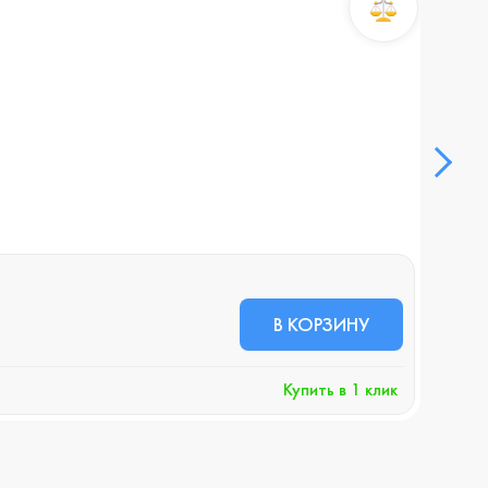
Смар
В НА
47 
В КОРЗИНУ
+479 
Купить в 1 клик
Хочу 