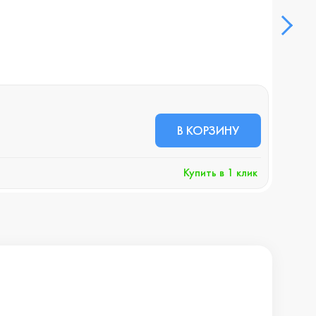
Сет
В НА
2 2
В КОРЗИНУ
+23 б
Купить в 1 клик
Хочу 