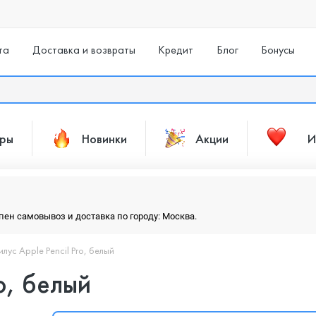
та
Доставка и возвраты
Кредит
Блог
Бонусы
ары
Новинки
Акции
И
упен самовывоз и доставка по городу: Москва.
илус Apple Pencil Pro, белый
o, белый