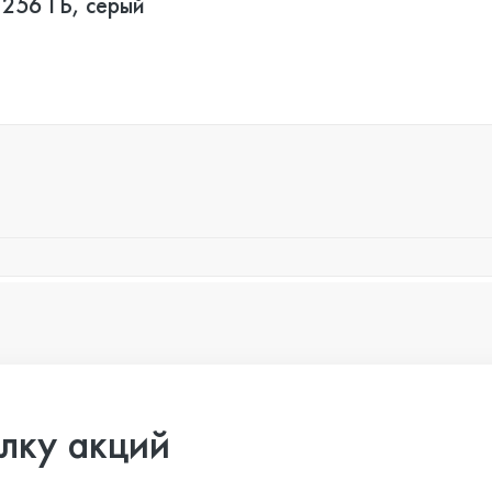
256 ГБ, серый
лку акций