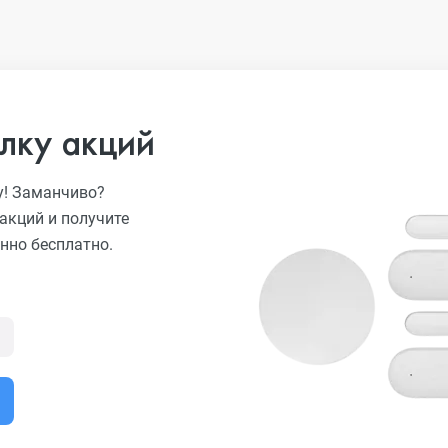
лку акций
у! Заманчиво?
акций и получите
нно бесплатно.