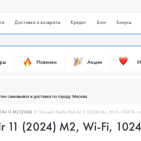
та
Доставка и возвраты
Кредит
Блог
Бонусы
ары
Новинки
Акции
И
упен самовывоз и доставка по городу: Москва.
d Air 11 M2 (2024)
Планшет Apple iPad Air 11 (2024) M2, Wi-Fi, 1024 ГБ, 
r 11 (2024) M2, Wi-Fi, 102