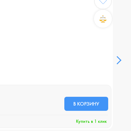
План
В НА
56 
В КОРЗИНУ
+563 
Купить в 1 клик
Хочу 