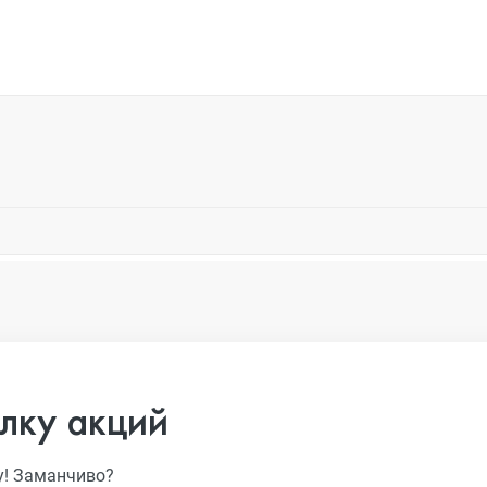
лку акций
у! Заманчиво?