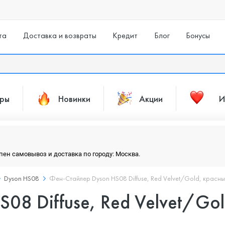
та
Доставка и возвраты
Кредит
Блог
Бонусы
ары
Новинки
Акции
И
упен самовывоз и доставка по городу: Москва.
Dyson HS08
Фен-Стайлер Dyson HS08 Diffuse, Red Velvet/Gold, красн
08 Diffuse, Red Velvet/Gol