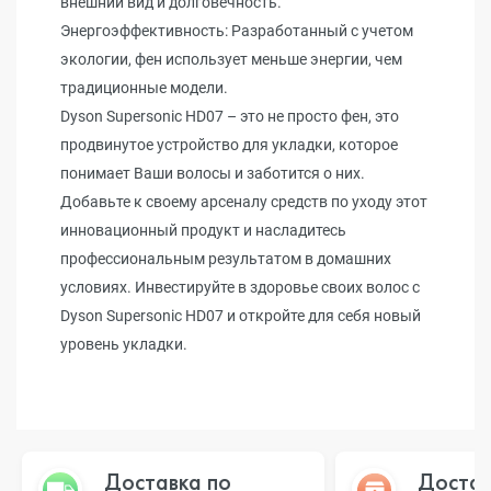
внешний вид и долговечность.
Энергоэффективность: Разработанный с учетом
экологии, фен использует меньше энергии, чем
традиционные модели.
Dyson Supersonic HD07 – это не просто фен, это
продвинутое устройство для укладки, которое
понимает Ваши волосы и заботится о них.
Добавьте к своему арсеналу средств по уходу этот
инновационный продукт и насладитесь
профессиональным результатом в домашних
условиях. Инвестируйте в здоровье своих волос с
Dyson Supersonic HD07 и откройте для себя новый
уровень укладки.
Доставка по
Достав