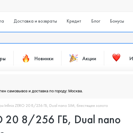
та
Доставка и возвраты
Кредит
Блог
Бонусы
ары
Новинки
Акции
И
упен самовывоз и доставка по городу: Москва.
н Infinix ZERO 20 8/256 ГБ, Dual nano SIM, блестящее золото
O 20 8/256 ГБ, Dual nano