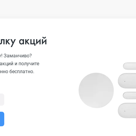
лку акций
у! Заманчиво?
акций и получите
нно бесплатно.