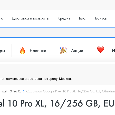
та
Доставка и возвраты
Кредит
Блог
Бонусы
ары
Новинки
Акции
И
упен самовывоз и доставка по городу: Москва.
Pixel 10 Pro XL
Смартфон Google Pixel 10 Pro XL, 16/256 GB, EU, Obsidia
l 10 Pro XL, 16/256 GB, EU