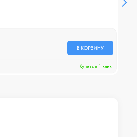
В НА
75 
В КОРЗИНУ
+756 
Купить в 1 клик
Хочу 