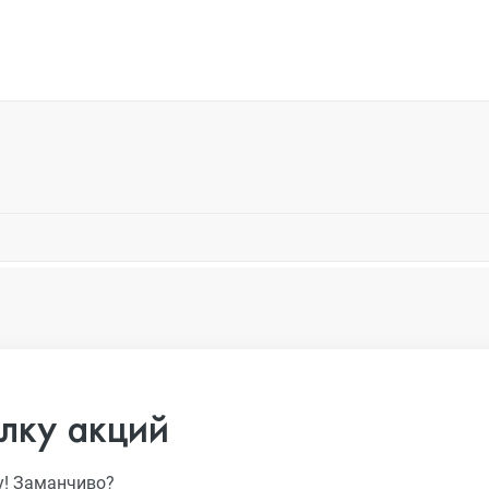
лку акций
у! Заманчиво?