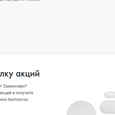
лку акций
у! Заманчиво?
акций и получите
нно бесплатно.