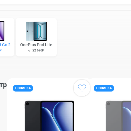
d Go 2
OnePlus Pad Lite
0₽
от 22 690₽
тр
НОВИНКА
НОВИНКА