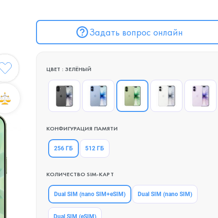
Задать вопрос онлайн
ЦВЕТ : ЗЕЛЁНЫЙ
КОНФИГУРАЦИЯ ПАМЯТИ
256 ГБ
512 ГБ
КОЛИЧЕСТВО SIM-КАРТ
Dual SIM (nano SIM+eSIM)
Dual SIM (nano SIM)
Dual SIM (eSIM)