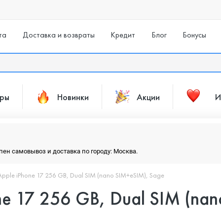
та
Доставка и возвраты
Кредит
Блог
Бонусы
ары
Новинки
Акции
И
упен самовывоз и доставка по городу: Москва.
pple iPhone 17 256 GB, Dual SIM (nano SIM+eSIM), Sage
e 17 256 GB, Dual SIM (nan