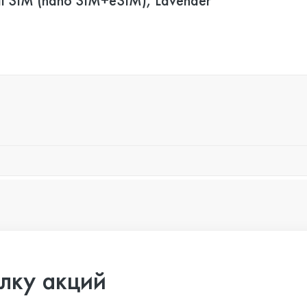
l SIM (nano SIM+eSIM), Lavender
лку акций