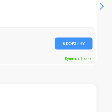
Смар
В НА
88 
В КОРЗИНУ
+883 
Купить в 1 клик
Хочу 