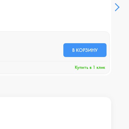
Смар
В НА
88 
В КОРЗИНУ
+883 
Купить в 1 клик
Хочу 