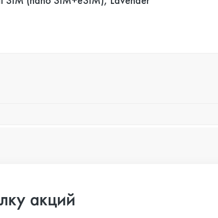
l SIM (nano SIM+eSIM), Lavender
лку акций