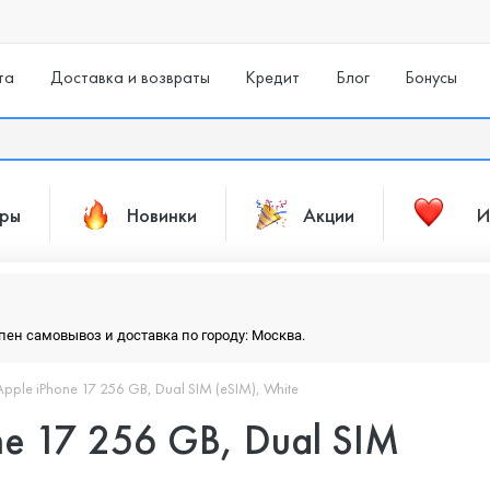
та
Доставка и возвраты
Кредит
Блог
Бонусы
ары
Новинки
Акции
И
упен самовывоз и доставка по городу: Москва.
ple iPhone 17 256 GB, Dual SIM (eSIM), White
e 17 256 GB, Dual SIM