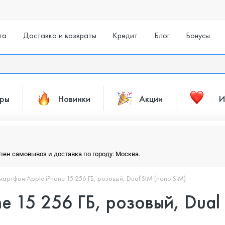
та
Доставка и возвраты
Кредит
Блог
Бонусы
ары
Новинки
Акции
И
упен самовывоз и доставка по городу: Москва.
мартфон Apple iPhone 15 256 ГБ, розовый, Dual SIM (nano SIM)
e 15 256 ГБ, розовый, Dual