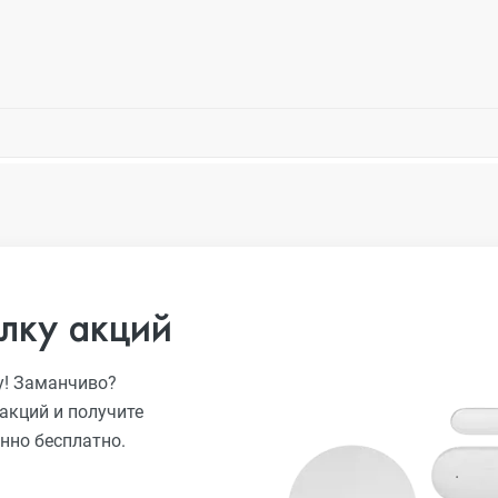
лку акций
у! Заманчиво?
акций и получите
нно бесплатно.