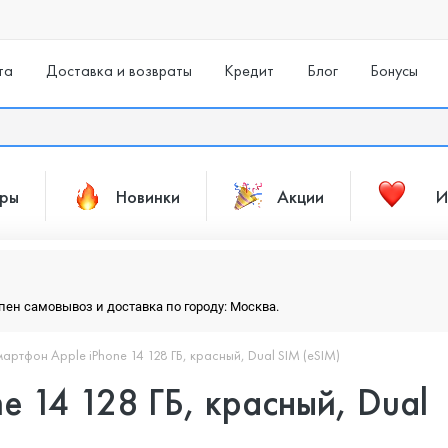
та
Доставка и возвраты
Кредит
Блог
Бонусы
ары
Новинки
Акции
И
упен самовывоз и доставка по городу: Москва.
артфон Apple iPhone 14 128 ГБ, красный, Dual SIM (eSIM)
e 14 128 ГБ, красный, Dual