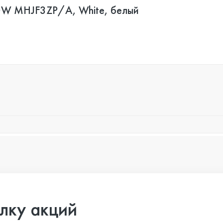
20W MHJF3ZP/A, White, белый
лку акций