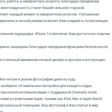
сть работы и невероятную скорость благодаря передовому
 – многозадачность станет Вашей сильной стороной.
атлеет каждый момент в невероятном качестве. Улучшенная
диапазон и ночной режим позволят Вам создавать потрясающие
тоянной подзарядке. iPhone 14 обеспечит Вам достаточно энергии
адежно защищены благодаря передовым функциям безопасности,
себе стильный минималистичный дизайн и прочную конструкцию,
те четкие и резкие фотографии даже на ходу.
 выбирает оптимальные настройки для каждого кадра.
высококачественное видео с поддержкой Cinematic mode.
гими устройствами Apple, такими как iPad, Mac и Apple Watch.
 персональный помощник, Ваш фотограф и Ваш портал в мир
я!