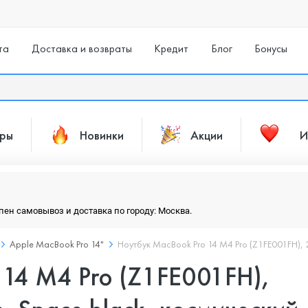
та
Доставка и возвраты
Кредит
Блог
Бонусы
ары
Новинки
Акции
И
упен самовывоз и доставка по городу: Москва.
Apple MacBook Pro 14"
Ноутбук MacBook Pro 14 M4 Pro (Z1FE001FH), 
 14 M4 Pro (Z1FE001FH),