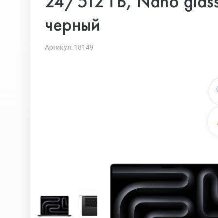
24/512 ГБ, Nano glass
черный
Артикул: 18149