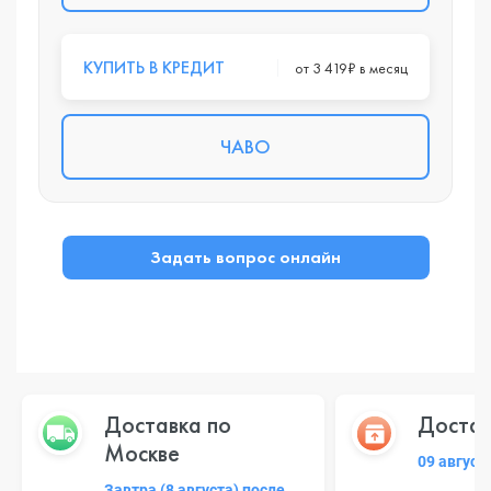
КУПИТЬ В КРЕДИТ
от 3 419₽ в месяц
ЧАВО
Задать вопрос онлайн
Доставка по
Достав
Москве
09 август
Завтра (8 августа) после