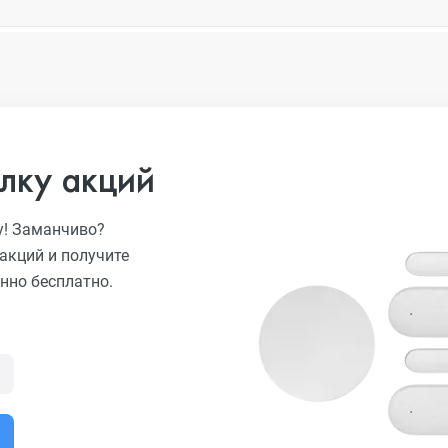
лку акций
у! Заманчиво?
акций и получите
нно бесплатно.