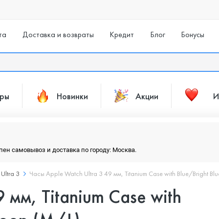
та
Доставка и возвраты
Кредит
Блог
Бонусы
ары
Новинки
Акции
И
упен самовывоз и доставка по городу: Москва.
Ultra 3
Часы Apple Watch Ultra 3 49 мм, Titanium Case with Blue/Bright Blu
 мм, Titanium Case with