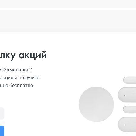
лку акций
у! Заманчиво?
акций и получите
нно бесплатно.