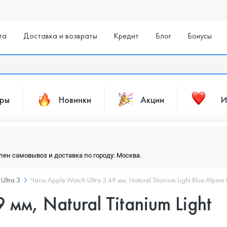
та
Доставка и возвраты
Кредит
Блог
Бонусы
ары
Новинки
Акции
И
упен самовывоз и доставка по городу: Москва.
Ultra 3
Часы Apple Watch Ultra 3 49 мм, Natural Titanium Light Blue Alpine
 мм, Natural Titanium Light