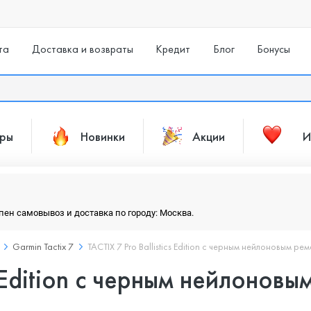
та
Доставка и возвраты
Кредит
Блог
Бонусы
ары
Новинки
Акции
И
упен самовывоз и доставка по городу: Москва.
Garmin Tactix 7
TACTIX 7 Pro Ballistics Edition с черным нейлоновым р
s Edition с черным нейлоновы