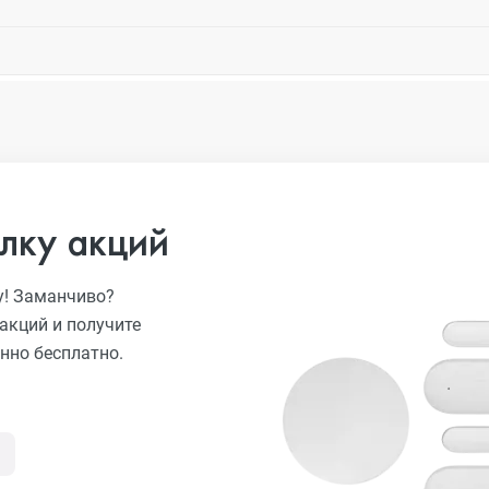
лку акций
у! Заманчиво?
акций и получите
нно бесплатно.