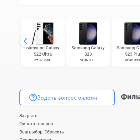
Samsung Galaxy
Samsung Galaxy
Samsung G
S22 Ultra
S23
S23 Plu
от 37 790₽
от 36 890₽
от 40 39
Филь
Задать вопрос онлайн
Закрыть
Фильтр товаров
Ваш выбор:
Сбросить