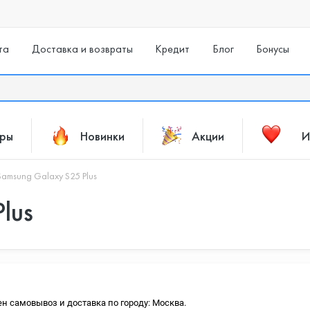
та
Доставка и возвраты
Кредит
Блог
Бонусы
ары
Новинки
Акции
И
Samsung Galaxy S25 Plus
lus
ен самовывоз и доставка по городу: Москва.