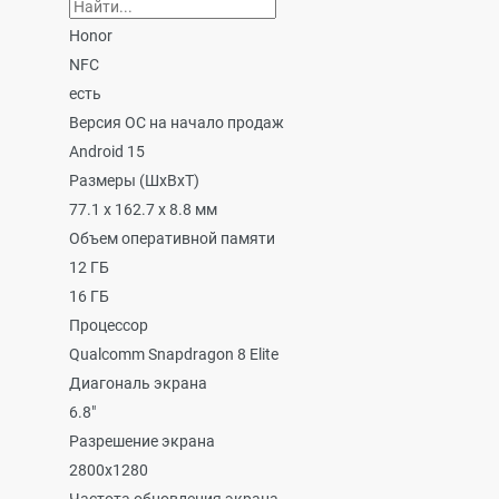
Honor
NFC
есть
Версия ОС на начало продаж
Android 15
Размеры (ШxВxТ)
77.1 x 162.7 x 8.8 мм
Объем оперативной памяти
12 ГБ
16 ГБ
Процессор
Qualcomm Snapdragon 8 Elite
Диагональ экрана
6.8"
Разрешение экрана
2800x1280