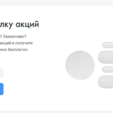
лку акций
у! Заманчиво?
акций и получите
нно бесплатно.