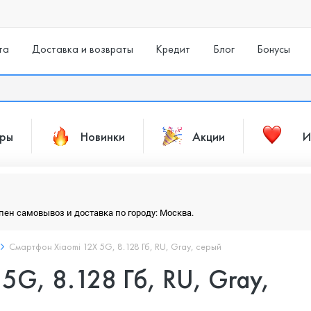
та
Доставка и возвраты
Кредит
Блог
Бонусы
ары
Новинки
Акции
И
упен самовывоз и доставка по городу: Москва.
Смартфон Xiaomi 12X 5G, 8.128 Гб, RU, Gray, серый
5G, 8.128 Гб, RU, Gray,