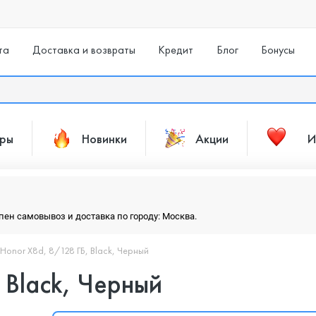
та
Доставка и возвраты
Кредит
Блог
Бонусы
ары
Новинки
Акции
И
упен самовывоз и доставка по городу: Москва.
onor X8d, 8/128 ГБ, Black, Черный
 Black, Черный