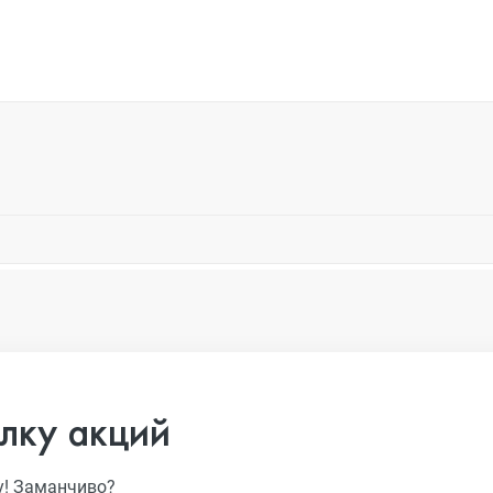
лку акций
у! Заманчиво?