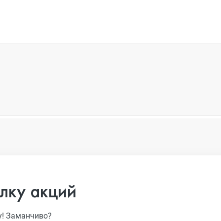
лку акций
у! Заманчиво?