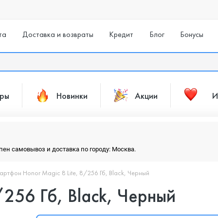
та
Доставка и возвраты
Кредит
Блог
Бонусы
ары
Новинки
Акции
И
упен самовывоз и доставка по городу: Москва.
артфон Honor Magic 8 Lite, 8/256 Гб, Black, Черный
/256 Гб, Black, Черный