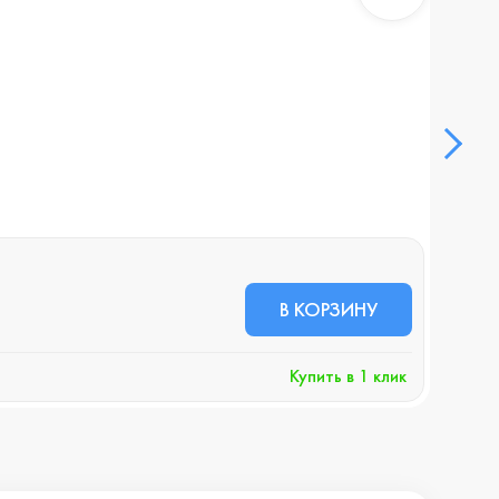
Смар
В НА
56 
В КОРЗИНУ
+568 
Купить в 1 клик
Хочу 