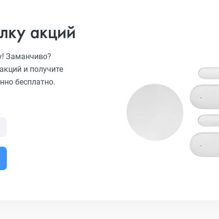
лку акций
у! Заманчиво?
акций и получите
нно бесплатно.