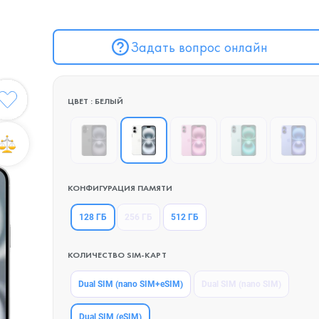
Задать вопрос онлайн
ЦВЕТ : БЕЛЫЙ
КОНФИГУРАЦИЯ ПАМЯТИ
128 ГБ
256 ГБ
512 ГБ
КОЛИЧЕСТВО SIM-КАРТ
Dual SIM (nano SIM+eSIM)
Dual SIM (nano SIM)
Dual SIM (eSIM)