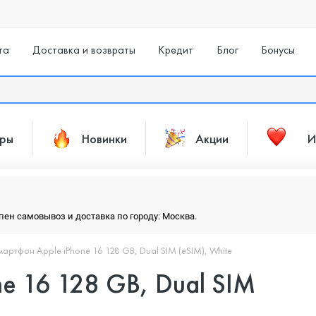
та
Доставка и возвраты
Кредит
Блог
Бонусы
ары
Новинки
Акции
И
упен самовывоз и доставка по городу: Москва.
артфон Apple iPhone 16 128 GB, Dual SIM (eSIM), White
e 16 128 GB, Dual SIM