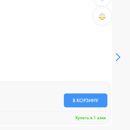
Смар
В НА
35 
В КОРЗИНУ
+359 
Купить в 1 клик
Хочу 