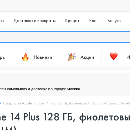
та
Доставка и возвраты
Кредит
Блог
Бонусы
ары
Новинки
Акции
И
упен самовывоз и доставка по городу: Москва.
Смартфон Apple iPhone 14 Plus 128 ГБ, фиолетовый, Dual SIM (nanoSIM+e
e 14 Plus 128 ГБ, фиолетовы