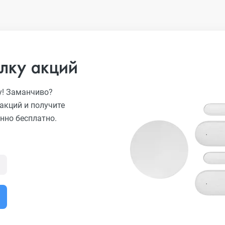
лку акций
у! Заманчиво?
акций и получите
нно бесплатно.