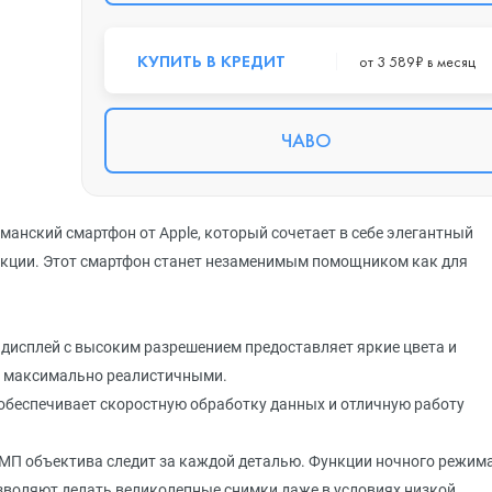
КУПИТЬ В КРЕДИТ
от 3 589₽ в месяц
ЧАВО
манский смартфон от Apple, который сочетает в себе элегантный
нкции. Этот смартфон станет незаменимым помощником как для
 дисплей с высоким разрешением предоставляет яркие цвета и
о максимально реалистичными.
 обеспечивает скоростную обработку данных и отличную работу
-МП объектива следит за каждой деталью. Функции ночного режима
зволяют делать великолепные снимки даже в условиях низкой