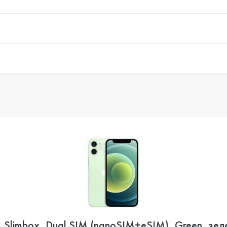
 , Slimbox, Dual SIM (nanoSIM+eSIM), Green, зе