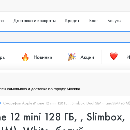
та
Доставка и возвраты
Кредит
Блог
Бонусы
ары
Новинки
Акции
И
упен самовывоз и доставка по городу: Москва.
Смартфон Apple iPhone 12 mini 128 ГБ, , Slimbox, Dual SIM (nanoSIM+eSIM)
 12 mini 128 ГБ, , Slimbox,