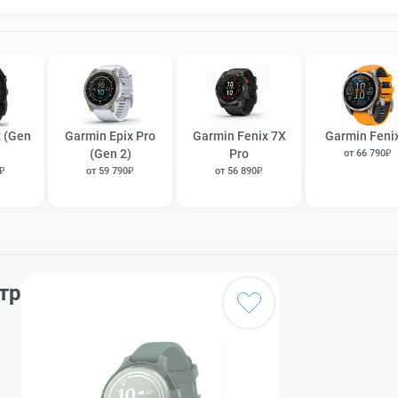
 (Gen
Garmin Epix Pro
Garmin Fenix 7X
Garmin Feni
(Gen 2)
Pro
от 66 790₽
0₽
от 59 790₽
от 56 890₽
тр