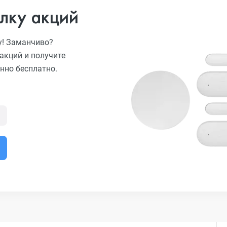
лку акций
у! Заманчиво?
акций и получите
нно бесплатно.