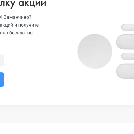
лку акций
у! Заманчиво?
акций и получите
нно бесплатно.