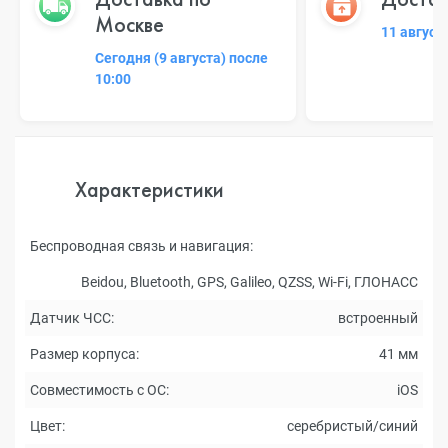
Москве
11 август
Сегодня (9 августа) после
10:00
Характеристики
Беспроводная связь и навигация:
Beidou, Bluetooth, GPS, Galileo, QZSS, Wi-Fi, ГЛОНАСC
Датчик ЧСС:
встроенный
Размер корпуса:
41 мм
Совместимость с ОС:
iOS
Цвет:
серебристый/синий