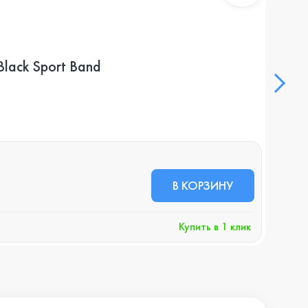
lack Sport Band
Умны
В НА
28 
В КОРЗИНУ
+290 
Купить в 1 клик
Хочу 