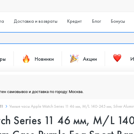
та
Доставка и возвраты
Кредит
Блог
Бонусы
ары
Новинки
Акции
И
упен самовывоз и доставка по городу: Москва.
 11
Умные часы Apple Watch Series 11 46 мм, M/L 140-245 мм, Silver Alumin
ch Series 11 46 мм, M/L 140