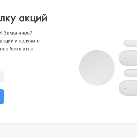
лку акций
у! Заманчиво?
акций и получите
нно бесплатно.