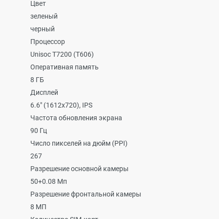
Цвет
зеленый
черный
Процессор
Unisoc T7200 (T606)
Оперативная память
8 ГБ
Дисплей
6.6" (1612x720), IPS
Частота обновления экрана
90 Гц
Число пикселей на дюйм (PPI)
267
Разрешение основной камеры
50+0.08 Мп
Разрешение фронтальной камеры
8 МП