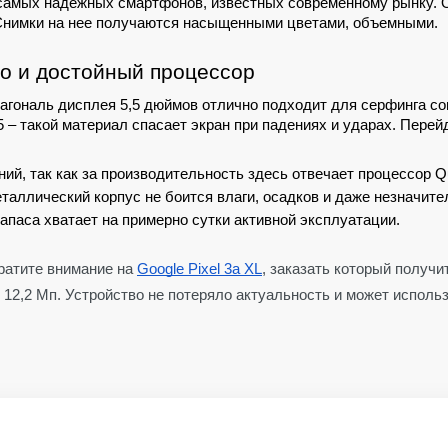
 из самых надежных смартфонов, известных современному рынку. 
Снимки на нее получаются насыщенными цветами, объемными.
тво и достойный процессор
гональ дисплея 5,5 дюймов отлично подходит для серфинга соц
5 – такой материал спасает экран при падениях и ударах. Перей
ий, так как за производительность здесь отвечает процессор Q
еталлический корпус не боится влаги, осадков и даже незначит
апаса хватает на примерно сутки активной эксплуатации.
ратите внимание на
Google Pixel 3a XL
, заказать который получ
12,2 Мп. Устройство не потеряло актуальность и может использ