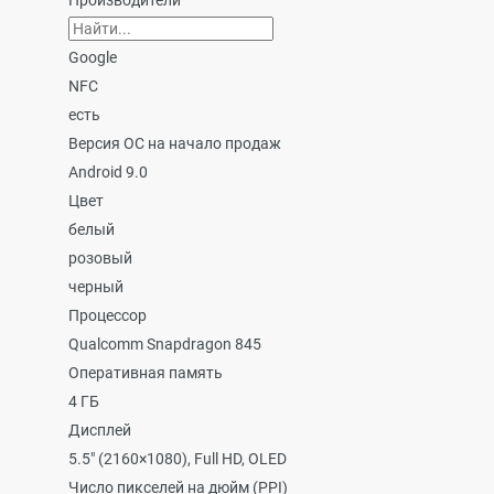
Производители
Google
NFC
есть
Версия ОС на начало продаж
Android 9.0
Цвет
белый
розовый
черный
Процессор
Qualcomm Snapdragon 845
Оперативная память
4 ГБ
Дисплей
5.5" (2160×1080), Full HD, OLED
Число пикселей на дюйм (PPI)