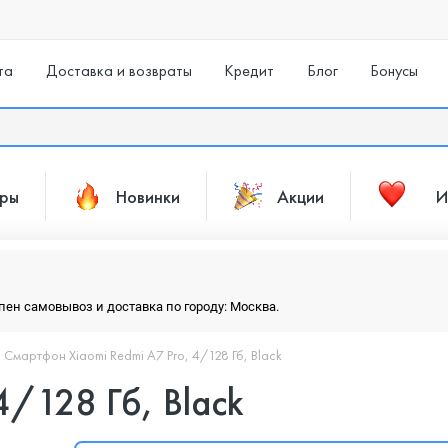
та
Доставка и возвраты
Кредит
Блог
Бонусы
ары
Новинки
Акции
И
упен самовывоз и доставка по городу: Москва.
Смартфон Xiaomi Redmi A7 Pro, 4/128 Гб, Black
4/128 Гб, Black