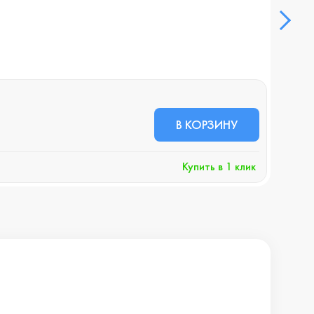
Смар
В НА
6 6
В КОРЗИНУ
+67 б
Купить в 1 клик
Хочу 