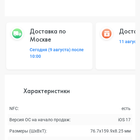
Доставка по
Достав
Москве
11 август
Сегодня (9 августа) после
10:00
Характеристики
NFC:
есть
Версия ОС на начало продаж:
iOS 17
Размеры (ШxВxТ):
76.7x159.9x8.25 мм