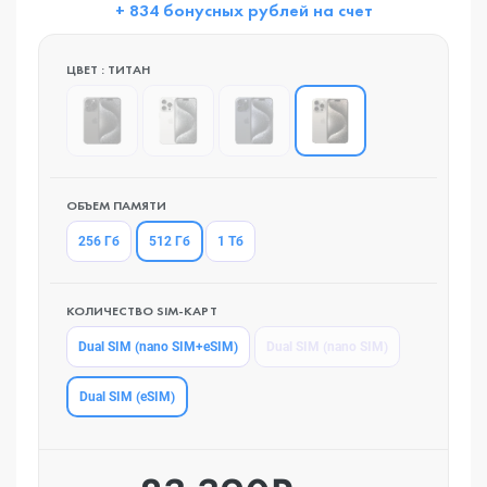
+ 834 бонусных рублей на счет
ЦВЕТ : ТИТAН
ОБЪЕМ ПАМЯТИ
512 Гб
256 Гб
1 Тб
КОЛИЧЕСТВО SIM-КАРТ
Dual SIM (nano SIM+eSIM)
Dual SIM (nano SIM)
Dual SIM (eSIM)