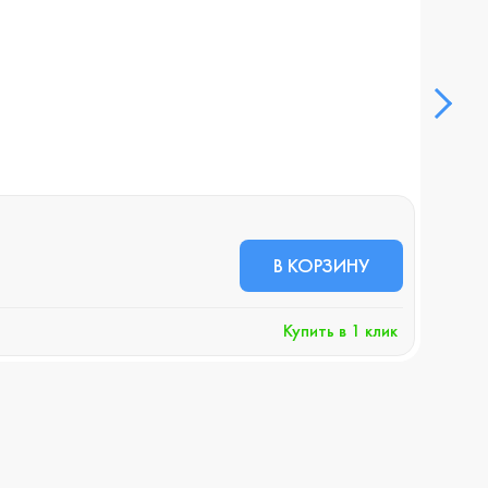
Смар
В НА
18 
В КОРЗИНУ
+189 
Купить в 1 клик
Хочу 