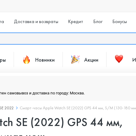
та
Доставка и возвраты
Кредит
Блог
Бонусы
ары
Новинки
Акции
И
упен самовывоз и доставка по городу: Москва.
 SE 2022
Смарт-часы Apple Watch SE (2022) GPS 44 мм, S/M (130-180 мм)
ch SE (2022) GPS 44 мм,