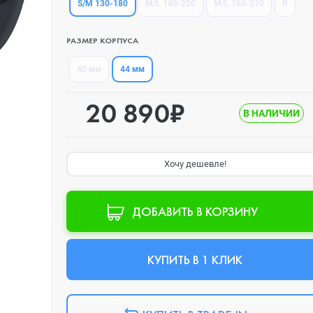
S/M 130-180
M/L 145-220
M/L 160-210
R
РАЗМЕР КОРПУСА
44 мм
40 мм
20 890₽
В НАЛИЧИИ
Хочу дешевле!
ДОБАВИТЬ В КОРЗИНУ
КУПИТЬ В 1 КЛИК