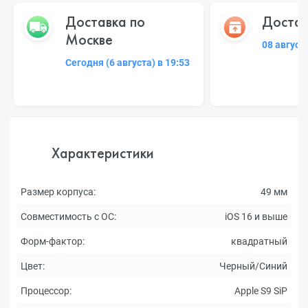
Доставка по
Достав
Москве
08 август
Сегодня (6 августа) в 19:53
Характеристики
Размер корпуса:
49 мм
Совместимость с ОС:
iOS 16 и выше
Форм-фактор:
квадратный
Цвет:
Черный/Синий
Процессор:
Apple S9 SiP