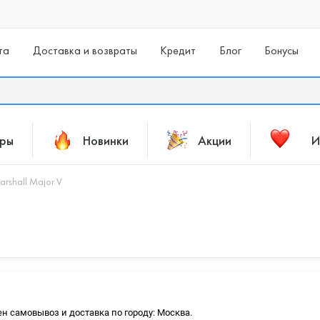
та
Доставка и возвраты
Кредит
Блог
Бонусы
ары
Новинки
Акции
И
arshall Major V
ен самовывоз и доставка по городу: Москва.