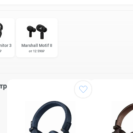
itor 3
Marshall Motif II
0₽
от 12 590₽
тр