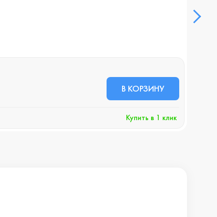
Умны
В НА
14 
В КОРЗИНУ
+144 
Купить в 1 клик
Хочу 