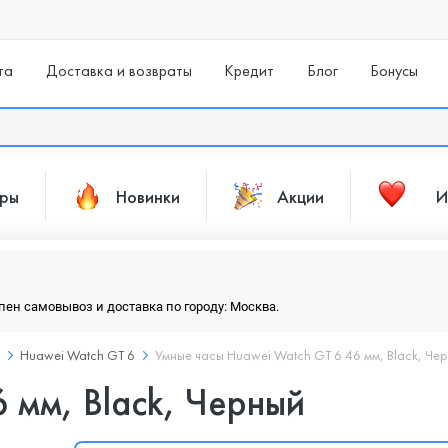
та
Доставка и возвраты
Кредит
Блог
Бонусы
ары
Новинки
Акции
И
упен самовывоз и доставка по городу: Москва.
Huawei Watch GT 6
Умные часы Huawei Watch GT 6 46 мм, Black, Че
 мм, Black, Черный