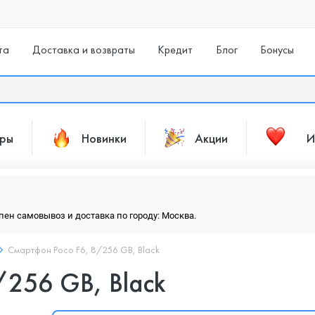
та
Доставка и возвраты
Кредит
Блог
Бонусы
ары
Новинки
Акции
И
упен самовывоз и доставка по городу: Москва.
Смартфон Poco F6, 8/256 GB, Black
/256 GB, Black