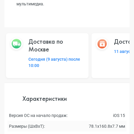
мультимедиа.
Доставка по
Достав
Москве
11 август
Сегодня (9 августа) после
10:00
Характеристики
Версия ОС на начало продаж:
iOS 15
Размеры (ШxВxТ):
78.1x160.8x7.7 мм