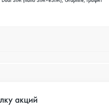
 Dual SIM (nano SIM+eSIM), Graphite, графит
лку акций