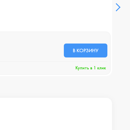
Смар
В НА
38 
В КОРЗИНУ
+389 
Купить в 1 клик
Хочу 