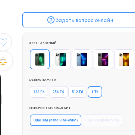
Задать вопрос онлайн
ЦВЕТ : ЗЕЛЁНЫЙ
ОБЪЕМ ПАМЯТИ
1 Тб
128 Гб
256 Гб
512 Гб
КОЛИЧЕСТВО SIM-КАРТ
Dual SIM (nano SIM+eSIM)
Dual SIM (nano SIM)