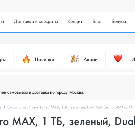
та
Доставка и возвраты
Кредит
Блог
Бонусы
ары
Новинки
Акции
И
упен самовывоз и доставка по городу: Москва.
Б
Смартфон iPhone 13 Pro MAX, 1 ТБ, зеленый, Dual SIM (nano SIM+eSIM)
ro MAX, 1 ТБ, зеленый, Dua