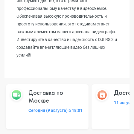
инструмент для тех, кто стремится к
профессиональному качеству в видеосъемке.
Обеспечивая высокую производительность и
простоту использования, этот стедикам станет
важным элементом вашего арсенала видеографа.
Инвестируйте в качество и надежность с DJI RS 3 и
создавайте впечатляющие видео без лишних
усилий!
Доставка по
Достав
Москве
11 август
Сегодня (9 августа) в 18:01