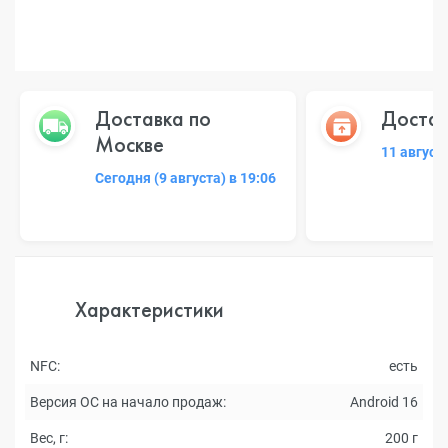
Доставка по
Достав
Москве
11 август
Сегодня (9 августа) в 19:06
Характеристики
NFC:
есть
Версия ОС на начало продаж:
Android 16
Вес, г:
200 г