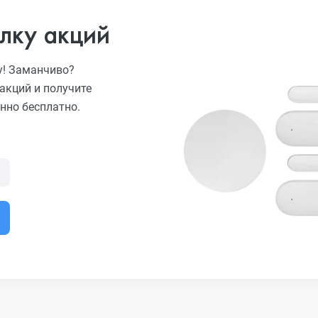
лку акций
у! Заманчиво?
акций и получите
нно бесплатно.