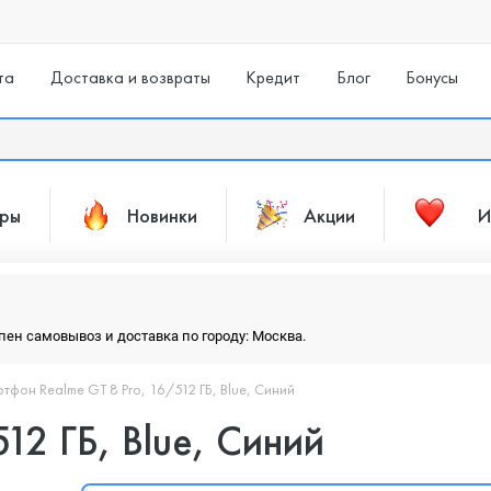
та
Доставка и возвраты
Кредит
Блог
Бонусы
ары
Новинки
Акции
И
упен самовывоз и доставка по городу: Москва.
тфон Realme GT 8 Pro, 16/512 ГБ, Blue, Синий
12 ГБ, Blue, Синий