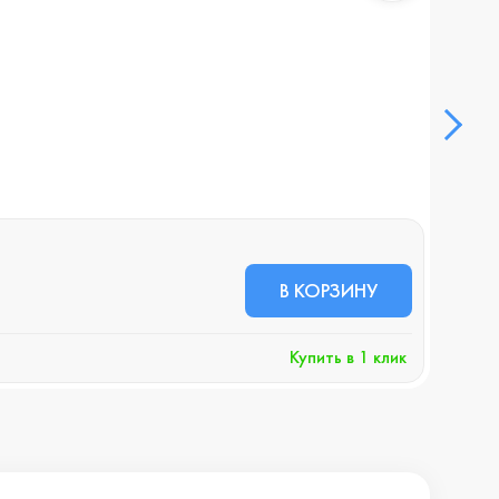
Смар
В НА
62 
В КОРЗИНУ
+630 
Купить в 1 клик
Хочу 