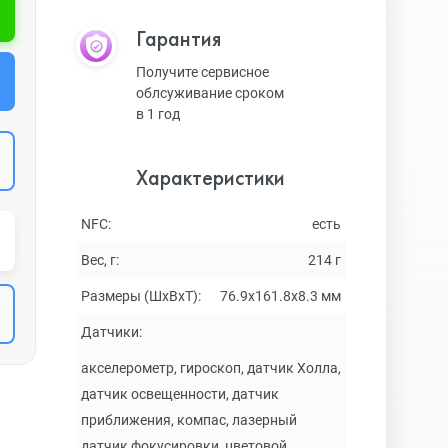
Гарантия
Получите сервисное
облсуживание сроком
в 1 год
Характеристики
NFC:
есть
Вес, г:
214 г
Размеры (ШxВxТ):
76.9х161.8х8.3 мм
Датчики:
акселерометр, гироскоп, датчик Холла,
датчик освещенности, датчик
приближения, компас, лазерный
датчик фокусировки, цветовой