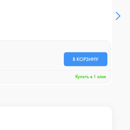
Смар
В НА
35 
В КОРЗИНУ
+357 
Купить в 1 клик
Хочу 