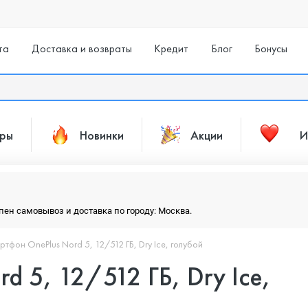
та
Доставка и возвраты
Кредит
Блог
Бонусы
ары
Новинки
Акции
И
упен самовывоз и доставка по городу: Москва.
тфон OnePlus Nord 5, 12/512 ГБ, Dry Ice, голубой
d 5, 12/512 ГБ, Dry Ice,